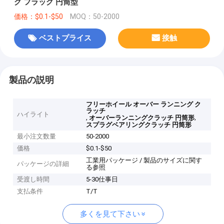
グ フラッグ 円筒型
価格：$0.1-$50
MOQ：50-2000
ベストプライス
接触
製品の説明
フリーホイール オーバー ランニング ク
ラッチ
ハイライト
,
,
オーバーランニングクラッチ 円筒形
スプラグベアリングクラッチ 円筒形
最小注文数量
50-2000
価格
$0.1-$50
工業用パッケージ / 製品のサイズに関す
パッケージの詳細
る参照
受渡し時間
5-30仕事日
支払条件
T/T
多くを見て下さい