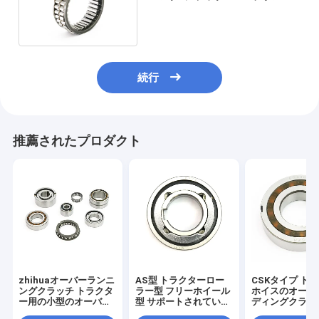
フラッグ 円筒型
続行
推薦されたプロダクト
zhihuaオーバーランニ
AS型 トラクターロー
CSKタイプ ト
ングクラッチ トラクタ
ラー型 フリーホイール
ホイスのオーバ
ー用の小型のオーバー
型 サポートされていな
ディングクラッ
ランニングクラッチ
いクラッチ