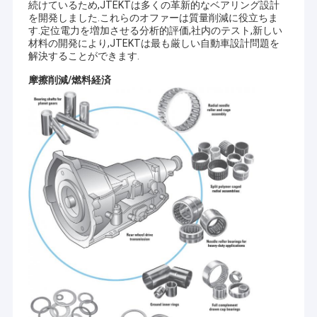
続けているため,JTEKTは多くの革新的なベアリング設計
を開発しました.これらのオファーは質量削減に役立ちま
す.定位電力を増加させる分析的評価,社内のテスト,新しい
材料の開発により,JTEKTは最も厳しい自動車設計問題を
解決することができます.
摩擦削減/燃料経済