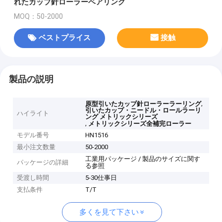
れたカップ針ローラーベアリング
MOQ：50-2000
ベストプライス
接触
製品の説明
,
原型引いたカップ針ローラーラーリング
引いたカップ・ニードル・ロールラーリ
ハイライト
ング メトリックシリーズ
,
メトリックシリーズ全補完ローラー
モデル番号
HN1516
最小注文数量
50-2000
工業用パッケージ / 製品のサイズに関す
パッケージの詳細
る参照
受渡し時間
5-30仕事日
支払条件
T/T
多くを見て下さい